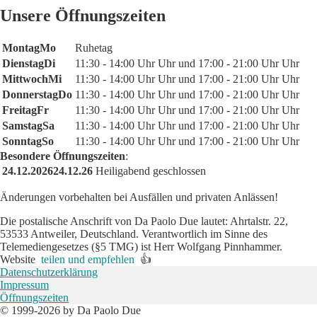
Unsere Öffnungszeiten
Montag
Mo
Ruhetag
Dienstag
Di
11:30
-
14:00
Uhr
Uhr
und
17:00
-
21:00
Uhr
Uhr
Mittwoch
Mi
11:30
-
14:00
Uhr
Uhr
und
17:00
-
21:00
Uhr
Uhr
Donnerstag
Do
11:30
-
14:00
Uhr
Uhr
und
17:00
-
21:00
Uhr
Uhr
Freitag
Fr
11:30
-
14:00
Uhr
Uhr
und
17:00
-
21:00
Uhr
Uhr
Samstag
Sa
11:30
-
14:00
Uhr
Uhr
und
17:00
-
21:00
Uhr
Uhr
Sonntag
So
11:30
-
14:00
Uhr
Uhr
und
17:00
-
21:00
Uhr
Uhr
Besondere Öffnungszeiten
:
24.12.2026
24.12.26
Heiligabend geschlossen
Änderungen vorbehalten bei Ausfällen und privaten Anlässen!
Die postalische Anschrift von Da Paolo Due lautet: Ahrtalstr. 22,
53533 Antweiler, Deutschland. Verantwortlich im Sinne des
Telemediengesetzes (§5 TMG) ist Herr Wolfgang Pinnhammer.
Website
teilen und empfehlen
👍
Datenschutzerklärung
Impressum
Öffnungszeiten
© 1999-2026 by Da Paolo Due