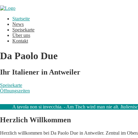
Startseite
News
Speisekarte
Über uns
Kontakt
Da Paolo Due
Ihr Italiener in Antweiler
Speisekarte
Öffnungszeiten
A tavola non si invecchia. - Am Tisch wird man nie alt.
Italienis
Herzlich Willkommen
Herzlich willkommen bei Da Paolo Due in Antweiler. Zentral im Oberah