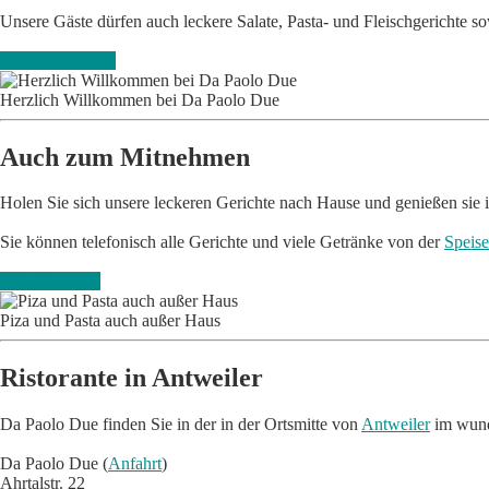
Unsere Gäste dürfen auch leckere Salate, Pasta- und Fleischgerichte 
SPEISEKARTE
H
e
rzlich Willkomm
e
n b
e
i Da Paolo Du
e
Auch zum Mitnehmen
Holen Sie sich unsere leckeren Gerichte nach Hause und genießen sie
Sie können telefonisch alle Gerichte und viele Getränke von der
Speise
BESTELLEN
Piza und Pasta auch auß
e
r Haus
Ristorante in Antweiler
Da Paolo Due finden Sie in der in der Ortsmitte von
Antweiler
im wund
Da Paolo Due (
Anfahrt
)
Ahrtalstr. 22