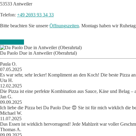
53533 Antweiler
Telefon:
+49 2693 93 34 33
Bitte beachten Sie unsere
Öffnungszeiten
. Montags haben wir Ruhetag
KONTAKT
Da Paolo Du
e
in Antw
e
il
e
r (Ob
e
rahrtal)
Paula O.
07.05.2025
Es war sehr, sehr lecker! Kompliment an den Koch! Die beste Pizza an
Uta H.
12.02.2025
Die Pizza ist eine perfekte Kombination aus Sauce, Käse und Belag – a
Jan G.
09.09.2025
Ich liebe die Pizza bei Da Paolo Due 😍 Sie ist für mich wirklich die b
Michael W.
11.07.2025
Das Essen ist wirklich hervorragend! Jede Mahlzeit war voller Geschmack
Thomas A.
09.09.2025